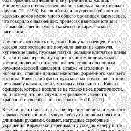
облагораживало внешний и внутренний вид жилищ.
Например, на стенах развешивались ковры, а на них вешали
оружие (11, с.195). Внешний вид и внутреннее убранство
казачьих домов имело много общего с жилищем карачаевцев,
что говорило о дальнейших процессах взаимодействия и
взаимообогащения культур казачьего и карачаевского
населения.
Изменения коснулись и одежды. Как у карачаевцев, так и у
казаков распространение получили шапки из каракуля,
купеческие шали, пуховые платки, большие клетчатые пледы.
Казаки также переняли у горцев в чистом виде мужской
костюм, ношение кинжалов, шашек, ставших основным
оружием казачьей кавалерии, а также «наголенки» и
ноговицы, ставшие принадлежностью форменного казачьего
костюма. Кавказский фасон мужского костюма нашел отклик
не только у казаков, но и у молодых, ссыльных на Кавказ
офицеров, которые носили ее не только из-за практичности,
но и потому, что она служила «признаком смелости,
храбрости и своеобразного щегольства» (10, с.117).
Казачки, не отставая от казаков перенимали детали женского
карачаевского костюма: узкую рубаху с широким поясом и
длинными рукавами, бешмет, нагрудные серебряные
украшения. Карачаевки перенимали у соседок манеру шить
верхнее женское платье из привозных тканей. Перенимание