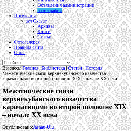
Объявления администрации
Этнография
Поселения
аул Схауат
Архивы
Книги
Статьи
Фотогалерея
Правила сайта
О нас
Вы здесь:
Главная
|
Библиотека
|
Статьи
|
История
|
Межэтнические связи верхнекубанского казачества
карачаевцами во второй половине XIX – начале XX века
Межэтнические связи
верхнекубанского казачества
карачаевцами во второй половине XIX
– начале XX века
Опубликовано:
Jashau-Ulu