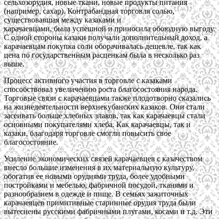
сельхозорудия, новые ткани, новые продукты питания
(например, сахар). Контрабандная торговля солью,
существовавшая между казаками и
карачаевцами, была успешной и приносила обоюдную выгоду.
С одной стороны казаки получали дополнительный доход, а
карачаевцам покупка соли оборачивалась дешевле, так как
цена по государственным расценкам была в несколько раз
выше.
Процесс активного участия в торговле с казаками
способствовал увеличению роста благосостояния народа.
Торговые связи с карачаевцами также плодотворно сказались
на жизнедеятельности верхнекубанских казаков. Они стали
засеивать больше хлебных злаков, так как карачаевцы стали
основными покупателями хлеба. Как карачаевцы, так и
казаки, благодаря торговле смогли повысить свое
благосостояние.
Усиление экономических связей карачаевцев с казачеством
внесло большие изменения в их материальную культуру,
обогатив ее новыми орудиями труда, более удобными
постройками и мебелью, фабричной посудой, тканями и
разнообразием в одежде и пище. В семьях зажиточных
карачаевцев примитивные старинные орудия труда были
вытеснены русскими фабричными плугами, косами и т.д. Эти