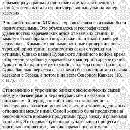
карачаевцы устраивали плетеные сапетки для пчелиных
семей, то теперь стали строить деревянные ульи на манер
казачьих.
В первой половине XIX века торговые связи с казаками были
незначительными. Это объяснялось и географической
удаленностью карачаевских аулов от казачьих станиц, и
замкнутостью образа жизни, а также политикой правящей
верхушки – Крымшамхаловыми, которые придерживались
турецкой ориентации, предпочитая связи с турецкими
купцами. Однако казаки Кубанского линейного войска время
от времени закупали у карачаевских мастериц горское сукно,
бурки и войлок, потому что удобная одежда горцев (шапка,
бурка, башлык, черкеска с газырями) была воспринята сначала
казаками с Терека, а потом и на всем Северном Кавказе (10,
с.117).
Становлению и упрочению близких экономических связей
между карачаевцами и верхнекубанскими казаками в
описываемый период способствовало становление и
последующее развитие меновых, а затем и торгово-денежных
отношений между ними. Самой жизнью была продиктована
необходимость в обмене продуктами труда между изучаемыми
этносами. Это первая ступень поступательного процесса в
торговых отношениях, так как карачаевцы занимались