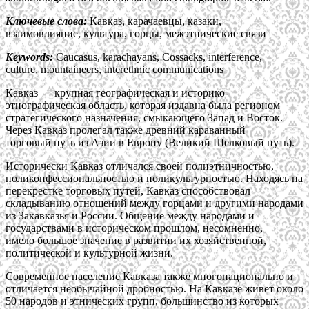
Ключевые слова:
Кавказ, карачаевцы, казаки,
взаимовлияние, культура, горцы, межэтнические связи
К
eywords:
Caucasus, karachayans, Cossacks, interference,
culture, mountaineers, interethnic communications
Кавказ — крупная географическая и историко-
этнографическая область, которая издавна была регионом
стратегического назначения, смыкающего Запад и Восток.
Через Кавказ пролегал также древний караванный
торговый путь из Азии в Европу (Великий Шелковый путь).
Исторически Кавказ отличался своей полиэтничностью,
поликонфессиональностью и поликультурностью. Находясь на
перекрестке торговых путей, Кавказ способствовал
складыванию отношений между горцами и другими народами
из Закавказья и России. Общение между народами и
государствами в историческом прошлом, несомненно,
имело большое значение в развитии их хозяйственной,
политической и культурной жизни.
Современное население Кавказа также многонационально и
отличается необычайной дробностью. На Кавказе живет около
50 народов и этнических групп, большинство из которых