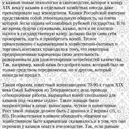
у казаков новые технологии в скотоводстве, которое к концу
XIX века у казаков в отдельных хозяйствах иногда даже
превалировало над земледелием. Казаки Российской империи
представляли собой этносоциальную общность, на плечи
которой легла охрана неспокойных рубежей государства. В то
же время, будучи служивыми, казаки, хотя и не платили
налоги в государственную казну, должны были сами себя
прокормить, одеть и приобретать коней. Тесное
прикосновение с карачаевцами в хозяйственно-бытовых и
торговых контактах приводило к тому, что некоторые
предприимчивые карачаевцы свою деятельность
разворачивали для удовлетворения потребностей казачества.
Так, например, какой казак без доброго коня, который был не
только средством передвижения, но и другом, который
никогда не предаст.
Таким образом, известный коннозаводчик 70-90-х годов XIX
века Ожай Байчоров из Тебердинского аула, проводя
селекционные работы, выращивал коней специально для
казаков под «казачье седло». Такие лошади были
неприхотливы в пище, выносливы, чуткие и понятливые.
Рост такой лошади должен быть 2 аршина и 2 вершка (11, с.
85). Положительное влияние обоюдного общения на
хозяйственном быте карачаевцев сказывалось и в том, что они
переняли у казаков опыт в пчеловодстве. Так, если раньше