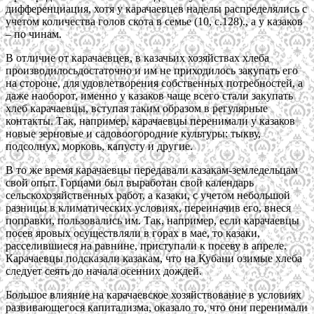
дифференциация, хотя у карачаевцев наделы распределялись с
учетом количества голов скота в семье (10, с.128)., а у казаков
– по чинам.
В отличие от карачаевцев, в казачьих хозяйствах хлеба
производилосьдостаточно и им не приходилось закупать его
на стороне, для удовлетворения собственных потребностей, а
даже наоборот, именно у казаков чаще всего стали закупать
хлеб карачаевцы, вступая таким образом в регулярные
контакты. Так, например, карачаевцы перенимали у казаков
новые зерновые и садовоогородние культуры: тыкву,
подсолнух, морковь, капусту и другие.
В то же время карачаевцы передавали казакам-земледельцам
свой опыт. Горцами был выработан свой календарь
сельскохозяйственных работ, а казаки, с учетом небольшой
разницы в климатических условиях, переиначив его, внеся
поправки, пользовались им. Так, например, если карачаевцы
посев яровых осуществляли в горах в мае, то казаки,
расселившиеся на равнине, приступали к посеву в апреле.
Карачаевцы подсказали казакам, что на Кубани озимые хлеба
следует сеять до начала осенних дождей.
Большое влияние на карачаевское хозяйствование в условиях
развивающегося капитализма, оказало то, что они перенимали