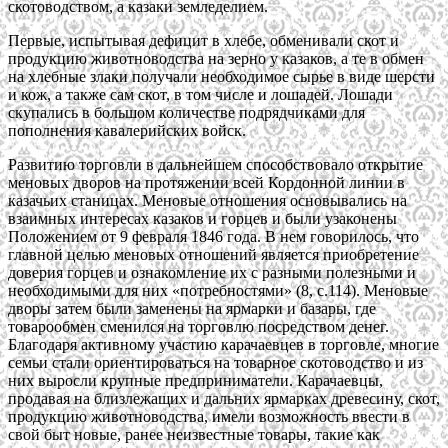
скотоводством, а казаки земледелием.
Первые, испытывая дефицит в хлебе, обменивали скот и
продукцию животноводства на зерно у казаков, а те в обмен
на хлебные злаки получали необходимое сырье в виде шерсти
и кож, а также сам скот, в том числе и лошадей. Лошади
скупались в большом количестве подрядчиками для
пополнения кавалерийских войск.
Развитию торговли в дальнейшем способствовало открытие
меновых дворов на протяжении всей Кордонной линии в
казачьих станицах. Меновые отношения основывались на
взаимных интересах казаков и горцев и были узаконены
Положением от 9 февраля 1846 года. В нем говорилось, что
главной целью меновых отношений является приобретение
доверия горцев и ознакомление их с разными полезными и
необходимыми для них «потребностями» (8, с.114). Меновые
дворы затем были заменены на ярмарки и базары, где
товарообмен сменился на торговлю посредством денег.
Благодаря активному участию карачаевцев в торговле, многие
семьи стали ориентироваться на товарное скотоводство и из
них выросли крупные предприниматели. Карачаевцы,
продавая на близлежащих и дальних ярмарках древесину, скот,
продукцию животноводства, имели возможность ввести в
свой быт новые, ранее неизвестные товары, такие как