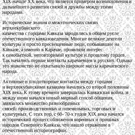
XIX-начале XX века, что является примером возникновения и
дальнейшего развития связей и дружбы между этими
народами.
Исторические знания о межэтнических связях
верхнекубанского
казачества с горцами Кавказа зародились в общем русле
отечественного кавказоведения. Многие великие деятели
культуры и просто просвещенные люди, побывавшие на
Кавказе, а именно в Карачае, проявляли интерес
к самобытной, неповторимой культуре и прошлому горцев.
Так начались первые контакты карачаевцев и русских. Однако
это знакомство не охватывало широкие массы карачаевского
народа.
Активные и плодотворные контакты между горцами
и верхнекубанскими казаками начались со второй половины
XIX века. К этому времени завершалась Кавказская война, и
между ними начался новый мирный способ общения,
завязалось множество разнообразных
связей: производственных и поземельных, торговых и
культурных. С этих пор, с 60- 70-х годов XIX века начался
исторический процесс сближения коренных и пришлых
народов Северного Кавказа, что нашло отражение в
отечественной историографии.