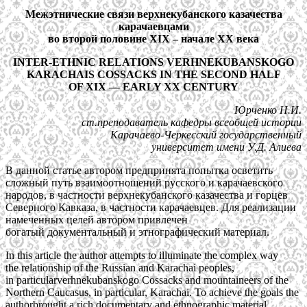
Межэтнические связи верхнекубанского казачества
карачаевцами
во второй половине XIX – начале XX века
INTER-ETHNIC RELATIONS VERHNEKUBANSKOGO
KARACHAIS COSSACKS IN THE SECOND HALF
OF XIX — EARLY XX CENTURY
Юрченко Н.И.
ст.преподаватель кафедры всеобщей истории
Карачаево-Черкесский государственный
университет имени У.Д. Алиева
В данной статье автором предпринята попытка осветить
сложный путь взаимоотношений русского и карачаевского
народов, в частности верхнекубанского казачества и горцев
Северного Кавказа, в частности карачаевцев. Для реализации
намеченных целей автором привлечен
богатый документальный и этнографический материал.
In this article the author attempts to illuminate the complex way
the relationship of the Russian and Karachai peoples,
in particularverhnekubanskogo Cossacks and mountaineers of the
Northern Caucasus, in particular, Karachai. To achieve the goals the
authorbrought a rich documentary and ethnographic material.