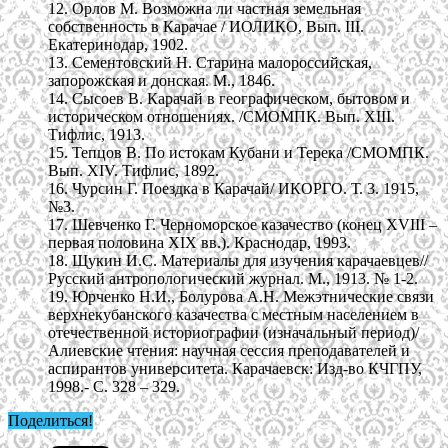
12. Орлов М. Возможна ли частная земельная
собственность в Карачае / ИОЛИКО, Вып. III.
Екатеринодар, 1902.
13. Сементовский Н. Старина малороссийская,
запорожская и донская. М., 1846.
14. Сысоев В. Карачай в географическом, бытовом и
историческом отношениях. /СМОМПК. Вып. XIII.
Тифлис, 1913.
15. Тепцов В. По истокам Кубани и Терека /СМОМПК.
Вып. XIV. Тифлис, 1892.
16. Чурсин Г. Поездка в Карачай/ ИКОРГО. Т. 3. 1915,
№3.
17. Шевченко Г. Черноморское казачество (конец XVIII –
первая половина XIX вв.). Краснодар, 1993.
18. Щукин И.С. Материалы для изучения карачаевцев//
Русский антропологический журнал. М., 1913. № 1-2.
19. Юрченко Н.И., Болурова А.Н. Межэтнические связи
верхнекубанского казачества с местным населением в
отечественной историографии (изначальный период)/
Алиевские чтения: научная сессия преподавателей и
аспирантов университета. Карачаевск: Изд-во КЧГПУ,
1998.- С. 328 – 329.
Поделиться!