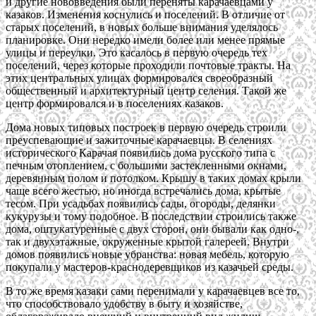
и другие нововведения были переняты карачаевцами у
казаков. Изменения коснулись и поселений. В отличие от
старых поселений, в новых больше внимания уделялось
планировке. Они нередко имели более или менее прямые
улицы и переулки. Это касалось в первую очередь тех
поселений, через которые проходили почтовые тракты. На
этих центральных улицах формировался своеобразный
общественный и архитектурный центр селения. Такой же
центр формировался и в поселениях казаков.
Дома новых типовых построек в первую очередь строили
преуспевающие и зажиточные карачаевцы. В селениях
исторического Карачая появились дома русского типа с
печным отоплением, с большими застекленными окнами,
деревянным полом и потолком. Крышу в таких домах крыли
чаще всего жестью, но иногда встречались дома, крытые
тесом. При усадьбах появились сады, огороды, делянки
кукурузы и тому подобное. В последствии строились также
дома, оштукатуренные с двух сторон, они бывали как одно-,
так и двухэтажные, окруженные крытой галереей. Внутри
домов появились новые убранства: новая мебель, которую
покупали у мастеров-краснодеревщиков из казачьей среды.
В то же время казаки сами перенимали у карачаевцев все то,
что способствовало удобству в быту и хозяйстве,