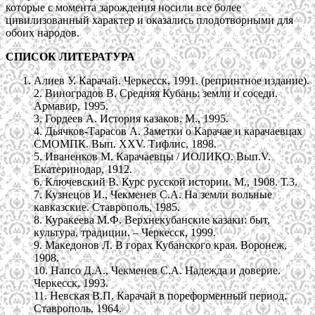
которые с момента зарождения носили все более
цивилизованный характер и оказались плодотворными для
обоих народов.
СПИСОК ЛИТЕРАТУРА
Алиев У. Карачай. Черкесск, 1991. (репринтное издание).
2. Виноградов В. Средняя Кубань: земли и соседи.
Армавир, 1995.
3. Гордеев А. История казаков. М., 1995.
4. Дьячков-Тарасов А. Заметки о Карачае и карачаевцах
СМОМПК. Вып. XXV. Тифлис, 1898.
5. Иваненков М. Карачаевцы / ИОЛИКО. Вып.V.
Екатеринодар, 1912.
6. Ключевский В. Курс русской истории. М., 1908. Т.3.
7. Кузнецов И., Чекменев С.А. На земли вольные
кавказские. Ставрополь, 1985.
8. Куракеева М.Ф. Верхнекубанские казаки: быт,
культура, традиции. – Черкесск, 1999.
9. Македонов Л. В горах Кубанского края. Воронеж,
1908.
10. Напсо Д.А., Чекменев С.А. Надежда и доверие.
Черкесск, 1993.
11. Невская В.П. Карачай в пореформенный период.
Ставрополь, 1964.