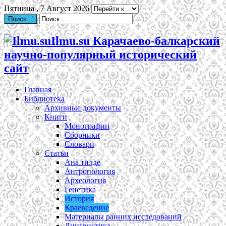
Пятница , 7 Август 2026
Ilmu.su Карачаево-балкарский
научно-популярный исторический
сайт
Главная
Библиотека
Архивные документы
Книги
Монографии
Сборники
Словари
Статьи
Ана тилде
Антропология
Археология
Генетика
История
Краеведение
Материалы ранних исследований
Лингвистика