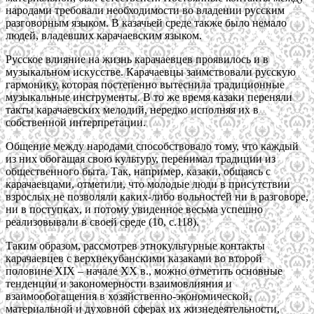
народами требовали необходимости во владении русским
разговорным языком. В казачьей среде также было немало
людей, владевших карачаевским языком.
Русское влияние на жизнь карачаевцев проявилось и в
музыкальном искусстве. Карачаевцы заимствовали русскую
гармонику, которая постепенно вытеснила традиционные
музыкальные инструменты. В то же время казаки переняли
такты карачаевских мелодий, нередко исполняя их в
собственной интерпретации.
Общение между народами способствовало тому, что каждый
из них обогащая свою культуру, перенимал традиции из
общественного быта. Так, например, казаки, общаясь с
карачаевцами, отметили, что молодые люди в присутствии
взрослых не позволяли каких-либо вольностей ни в разговоре,
ни в поступках, и потому увиденное весьма успешно
реализовывали в своей среде (10, с.118).
Таким образом, рассмотрев этнокультурные контакты
карачаевцев с верхнекубанскими казаками во второй
половине XIX – начале XX в., можно отметить основные
тенденции и закономерности взаимовлияния и
взаимообогащения в хозяйственно-экономической,
материальной и духовной сферах их жизнедеятельности,