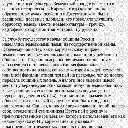
улучшение агрокультуры. Земельный голод имел место в
селениях исторического Карачая, тогда как во вновь
образованных аулах, особенно в Джегутинском, были
расширены посевные площади, что позволяло улучшить
обработку земель, ввести новые культуры – гречиху,
картофель, которые они заимствовали у русских.
За службу государству казачьи общины России
наделялись земельными паями из государственной казны.
Казачьему обществу, как и карачаевскому, в праве
землевладения и землепользования было присущеMмного
общих черт. Так, например, основу землепользования у
карачаевцев составляла коллективная фамильная
собственность на землю, согласно которой каждой семье той
или иной фамилии отводился пай на несколько лет до нового
передела общинных земель. Аналогичное явление имело
место и у верхнекубанских казаков: получив земельный пай,
казак становился его собственником до следующего
перераспределения (8, с.94). Эти паи ни в карачаевском
обществе, ни в казачьей среде не могли быть проданы
или заложены. Однако, казаки нередко сдавали, порой на весь
срок, отведенный станичникам Круга пай в аренду и
преимущественно карачаевцам, которые использовали его как
сенокосную базу. И у карачаевцев, и у казаков
в распределении земельных наделов существовала