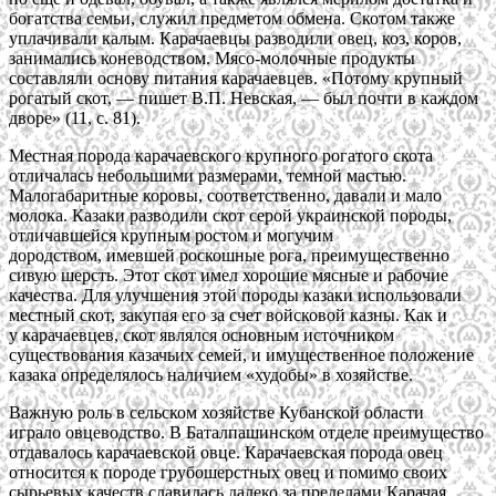
богатства семьи, служил предметом обмена. Скотом также
уплачивали калым. Карачаевцы разводили овец, коз, коров,
занимались коневодством. Мясо-молочные продукты
составляли основу питания карачаевцев. «Потому крупный
рогатый скот, — пишет В.П. Невская, — был почти в каждом
дворе» (11, с. 81).
Местная порода карачаевского крупного рогатого скота
отличалась небольшими размерами, темной мастью.
Малогабаритные коровы, соответственно, давали и мало
молока. Казаки разводили скот серой украинской породы,
отличавшейся крупным ростом и могучим
дородством, имевшей роскошные рога, преимущественно
сивую шерсть. Этот скот имел хорошие мясные и рабочие
качества. Для улучшения этой породы казаки использовали
местный скот, закупая его за счет войсковой казны. Как и
у карачаевцев, скот являлся основным источником
существования казачьих семей, и имущественное положение
казака определялось наличием «худобы» в хозяйстве.
Важную роль в сельском хозяйстве Кубанской области
играло овцеводство. В Баталпашинском отделе преимущество
отдавалось карачаевской овце. Карачаевская порода овец
относится к породе грубошерстных овец и помимо своих
сырьевых качеств славилась далеко за пределами Карачая