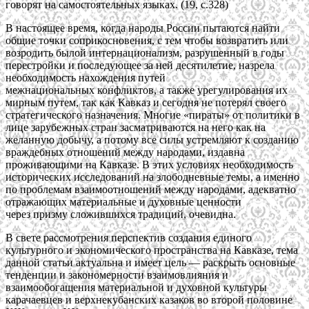
говорят на самостоятельных языках. (19, с.328)
В настоящее время, когда народы России пытаются найти
общие точки соприкосновения, с тем чтобы возвратить или
возродить былой интернационализм, разрушенный в годы
перестройки и последующее за ней десятилетие, назрела
необходимость нахождения путей
межнациональных конфликтов, а также урегулирования их
мирным путем, так как Кавказ и сегодня не потерял своего
стратегического назначения. Многие «пираты» от политики в
лице зарубежных стран засматриваются на него как на
желанную добычу, а потому все силы устремляют к созданию
враждебных отношений между народами, издавна
проживающими на Кавказе. В этих условиях необходимость
исторических исследований на злободневные темы, а именно
по проблемам взаимоотношений между народами, адекватно
отражающих материальные и духовные ценности
через призму сложившихся традиций, очевидна.
В свете рассмотрения перспектив создания единого
культурного и экономического пространства на Кавказе, тема
данной статьи актуальна и имеет цель — раскрыть основные
тенденции и закономерности взаимовлияния и
взаимообогащения материальной и духовной культуры
карачаевцев и верхнекубанских казаков во второй половине