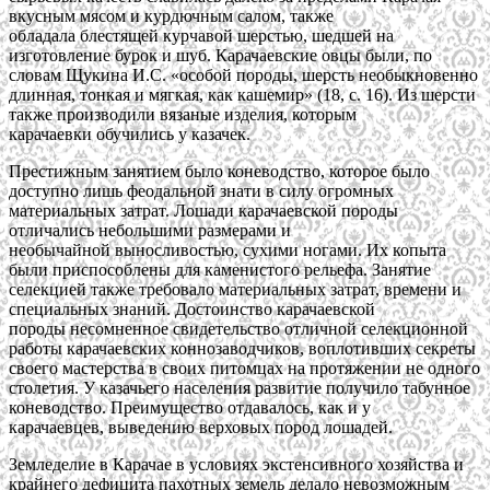
вкусным мясом и курдючным салом, также
обладала блестящей курчавой шерстью, шедшей на
изготовление бурок и шуб. Карачаевские овцы были, по
словам Щукина И.С. «особой породы, шерсть необыкновенно
длинная, тонкая и мягкая, как кашемир» (18, с. 16). Из шерсти
также производили вязаные изделия, которым
карачаевки обучились у казачек.
Престижным занятием было коневодство, которое было
доступно лишь феодальной знати в силу огромных
материальных затрат. Лошади карачаевской породы
отличались небольшими размерами и
необычайной выносливостью, сухими ногами. Их копыта
были приспособлены для каменистого рельефа. Занятие
селекцией также требовало материальных затрат, времени и
специальных знаний. Достоинство карачаевской
породы несомненное свидетельство отличной селекционной
работы карачаевских коннозаводчиков, воплотивших секреты
своего мастерства в своих питомцах на протяжении не одного
столетия. У казачьего населения развитие получило табунное
коневодство. Преимущество отдавалось, как и у
карачаевцев, выведению верховых пород лошадей.
Земледелие в Карачае в условиях экстенсивного хозяйства и
крайнего дефицита пахотных земель делало невозможным