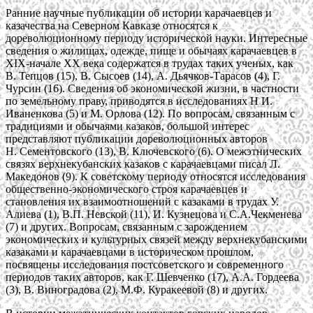
Ранние научные публикации об истории карачаевцев и
казачества на Северном Кавказе относятся к
дореволюционному периоду исторической науки. Интересные
сведения о жилищах, одежде, пище и обычаях карачаевцев в
XIX-начале XX века содержатся в трудах таких ученых, как
В. Тепцов (15), В. Сысоев (14), А. Дьячков-Тарасов (4), Г.
Чурсин (16). Сведения об экономической жизни, в частности
по земельному праву, приводятся в исследованиях Н И.
Иваненкова (5) и М. Орлова (12). По вопросам, связанным с
традициями и обычаями казаков, большой интерес
представляют публикации дореволюционных авторов
Н. Сементовского (13), В. Ключевского (6). О межэтнических
связях верхнекубанских казаков с карачаевцами писал Л.
Македонов (9). К советскому периоду относятся исследования
общественно-экономического строя карачаевцев и
становления их взаимоотношений с казаками в трудах У.
Алиева (1), В.П. Невской (11), И. Кузнецова и С.А.Чекменева
(7) и других. Вопросам, связанным с зарождением
экономических и культурных связей между верхнекубанскими
казаками и карачаевцами в историческом прошлом,
посвящены исследования постсоветского и современного
периодов таких авторов, как Г. Шевченко (17), А.А. Гордеева
(3), В. Виноградова (2), М.Ф. Куракеевой (8) и других.