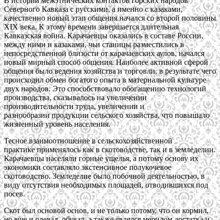
В истории межэтнических контактов горских народов
Северного Кавказа с русскими, а именно с казаками,
качественно новый этап общения начался со второй половины
XIX века. К этому времени завершается длительная
Кавказская война. Карачаевцы оказались в составе России,
между ними и казаками, чьи станицы разместились в
непосредственной близости от карачаевских аулов, начался
новый мирный способ общения. Наиболее активной сферой
общения было ведения хозяйства и торговли, в результате чего
происходил обмен богатого опыта в материальной культуре
двух народов. Это способствовало обогащению технологий
производства, сказывалось на увеличении
производительности труда, увеличении и
разнообразии продукции сельского хозяйства, что повышало
жизненный уровень населения.
Тесное взаимоотношение в сельскохозяйственной
практике применялось как в скотоводстве, так и в земледелии.
Карачаевцы населяли горные ущелья, а потому основу их
экономики составляло экстенсивное полукочевое
скотоводство. Земледелие было побочной деятельностью, в
виду отсутствия необходимых площадей, отводившихся под
посев.
Скот был основой основ, и не только потому, что он кормил,
но еще и одевал, обувал, а также являлся мерилом достатка и