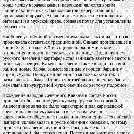
моды между карачаевками и казачками является ярким
свидетельством их частых контактов, перерастающих
временами в дружбу. Аналогичные дружеские отношения
бытовали и в мужской среде, создавая почву для установления
куначества.
Наиболее устойчивой к изменениям оказалась пища, которая
продолжала оставаться традиционной. Однако происшедшее в
конце XIX – начале XX в. социально-экономические
отношения не могли не сказаться и на пище. Под влиянием
русского населения картофель стал занимать заметное место в
пище карачаевцев. Казачье население также вводило в свой
рацион новые блюда, заимствованные у горцев: баранину,
айран, суусаб. Пенку с кипяченного молока казаки так и
называли – къаймак. Широко употреблялись пшенная баста,
мамалыга из кукурузной муки, овечий сыр и тому подобное.
Вхождение народов Северного Кавказа в состав России
привело к обогащению двух культур: русской и горской.
Аналогичное явление было характерно и для карачаевской
среды и для верхнекубанского казачества. Жизнь
карачаевского общества с начала присоединения к Российской
империи складывалась в русле общения с казаками, поэтому
процесс обогащения духовной сферы, так же как и
материальной, был естественен. Постоянные контакты между