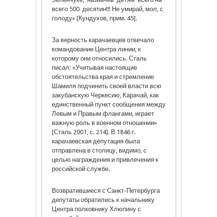
всего 500 десятин!!! Не умирай, мол, с
голоду» [Кундухов, прим. 45].
За верность карачаевцев отвечало
командование Центра линии, к
которому они относились. Сталь
писал: «Учитывая настоящие
обстоятельства края и стремление
Шамиля подчинить своей власти всю
закубанскую Черкесию, Карачай, как
единственный пункт сообщения между
Левым и Правым флангами, играет
важную роль в военном отношении»
[Сталь 2001, с. 214]. В 1846 г.
карачаевская депутация была
отправлена в столицу, видимо, с
целью награждения и привлечения к
российской службе.
Возвратившиеся с Санкт-Петербурга
депутаты обратились к начальнику
Центра полковнику Хлюпину с