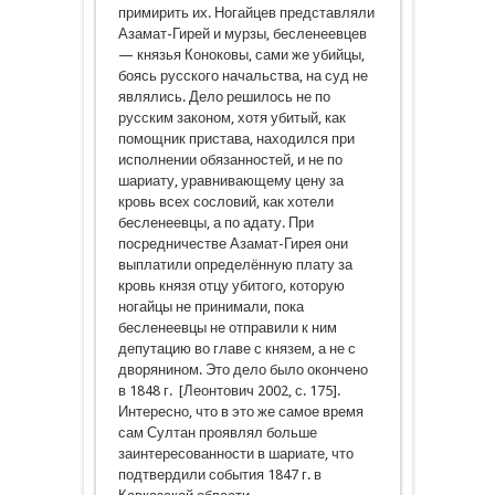
примирить их. Ногайцев представляли
Азамат-Гирей и мурзы, бесленеевцев
— князья Коноковы, сами же убийцы,
боясь русского начальства, на суд не
являлись. Дело решилось не по
русским законом, хотя убитый, как
помощник пристава, находился при
исполнении обязанностей, и не по
шариату, уравнивающему цену за
кровь всех сословий, как хотели
бесленеевцы, а по адату. При
посредничестве Азамат-Гирея они
выплатили определённую плату за
кровь князя отцу убитого, которую
ногайцы не принимали, пока
бесленеевцы не отправили к ним
депутацию во главе с князем, а не с
дворянином. Это дело было окончено
в 1848 г. [Леонтович 2002, с. 175].
Интересно, что в это же самое время
сам Султан проявлял больше
заинтересованности в шариате, что
подтвердили события 1847 г. в