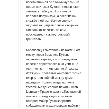
поселившимся со своими аулами на
левых притоках Кубани, «хозяином»
земель в Теберде. При этом он
являлся поручиком на российской
службе и обязан был со своими
людьми защищать линию и мирных
жителей от набегов, но сам
прославился как неутомимый
грабитель.
Карачаевцы выставили на Каменном
мосту через Верхнюю Кубань
охранный караул, и при очередном
набеге в перестрелке был убит ещё
один князь — подпоручик Атажука
Атажукин. Кровавый конфликт грозил
обернуться войной между двумя
народами. Только тогда, получив
тревожные донесения начальников
Центра и Правого фланга Кавказской
линии, командующий войсками
генерал-майор Гурко запретил
кабардинцам и карачаевцам набеги и