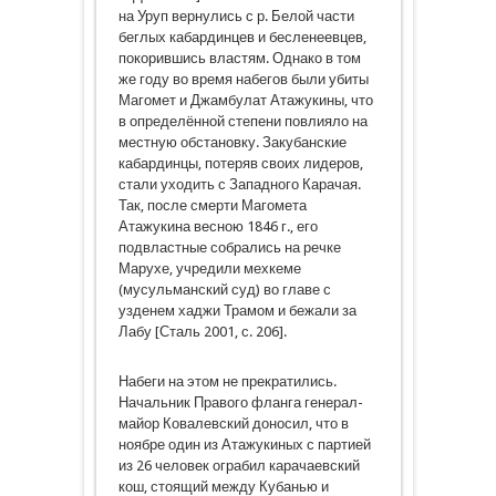
на Уруп вернулись с р. Белой части
беглых кабардинцев и бесленеевцев,
покорившись властям. Однако в том
же году во время набегов были убиты
Магомет и Джамбулат Атажукины, что
в определённой степени повлияло на
местную обстановку. Закубанские
кабардинцы, потеряв своих лидеров,
стали уходить с Западного Карачая.
Так, после смерти Магомета
Атажукина весною 1846 г., его
подвластные собрались на речке
Марухе, учредили мехкеме
(мусульманский суд) во главе с
узденем хаджи Трамом и бежали за
Лабу [Сталь 2001, с. 206].
Набеги на этом не прекратились.
Начальник Правого фланга генерал-
майор Ковалевский доносил, что в
ноябре один из Атажукиных с партией
из 26 человек ограбил карачаевский
кош, стоящий между Кубанью и