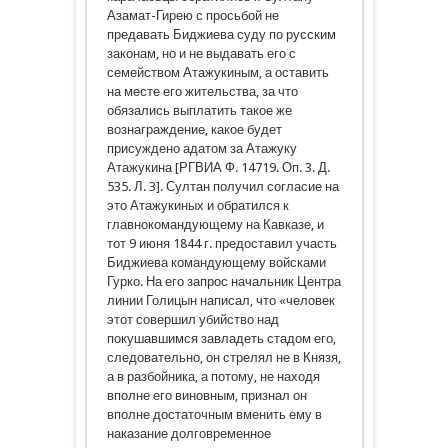
Азамат-Гирею с просьбой не
предавать Биджиева суду по русским
законам, но и не выдавать его с
семейством Атажукиным, а оставить
на месте его жительства, за что
обязались выплатить такое же
вознаграждение, какое будет
присуждено адатом за Атажуку
Атажукина [РГВИА Ф. 14719. Оп. 3. Д.
535. Л. 3]. Султан получил согласие на
это Атажукиных и обратился к
главнокомандующему на Кавказе, и
тот 9 июня 1844 г. предоставил участь
Биджиева командующему войсками
Гурко. На его запрос начальник Центра
линии Голицын написал, что «человек
этот совершил убийство над
покушавшимся завладеть стадом его,
следовательно, он стрелял не в Князя,
а в разбойника, а потому, не находя
вполне его виновным, признал он
вполне достаточным вменить ему в
наказание долговременное