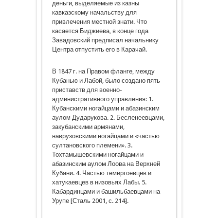
деньги, выделяемые из казны
кавказскому начальству для
привлечения местной знати. Что
касается Биджиева, в конце года
Завадовский предписал начальнику
Центра отпустить его в Карачай.
В 1847 г. на Правом фланге, между
Кубанью и Лабой, было создано пять
приставств для военно-
административного управления: 1.
Кубанскими ногайцами и абазинским
аулом Дударукова. 2. Бесленеевцами,
закубанскими армянами,
наврузовскими ногайцами и «частью
султановского племени». 3.
Тохтамышевскими ногайцами и
абазинским аулом Лоова на Верхней
Кубани. 4. Частью темиргоевцев и
хатукаевцев в низовьях Лабы. 5.
Кабардинцами и башильбаевцами на
Урупе [Сталь 2001, с. 214].