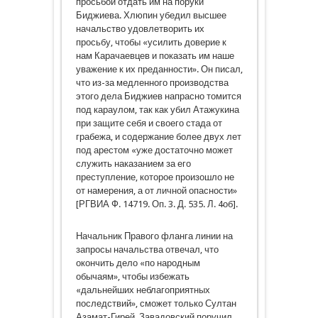
просьбой отдать им на поруки
Биджиева. Хлюпин убедил высшее
начальство удовлетворить их
просьбу, чтобы «усилить доверие к
нам Карачаевцев и показать им наше
уважение к их преданности». Он писал,
что из-за медленного производства
этого дела Биджиев напрасно томится
под караулом, так как убил Атажукина
при защите себя и своего стада от
грабежа, и содержание более двух лет
под арестом «уже достаточно может
служить наказанием за его
преступление, которое произошло не
от намерения, а от личной опасности»
[РГВИА Ф. 14719. Оп. 3. Д. 535. Л. 4об].
Начальник Правого фланга линии на
запросы начальства отвечал, что
окончить дело «по народным
обычаям», чтобы избежать
«дальнейших неблагоприятных
последствий», сможет только Султан
Азамат-Гирей. Завадовский поручил