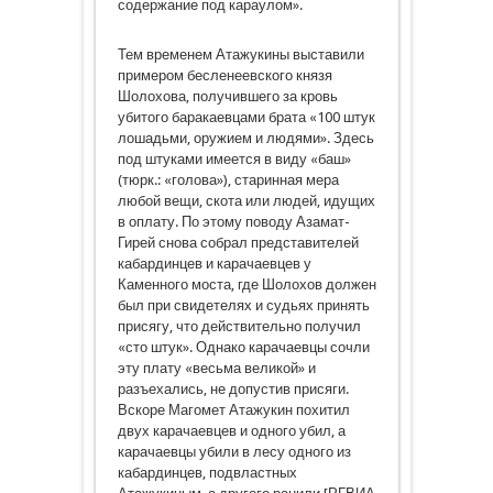
содержание под караулом».
Тем временем Атажукины выставили
примером бесленеевского князя
Шолохова, получившего за кровь
убитого баракаевцами брата «100 штук
лошадьми, оружием и людями». Здесь
под штуками имеется в виду «баш»
(тюрк.: «голова»), старинная мера
любой вещи, скота или людей, идущих
в оплату. По этому поводу Азамат-
Гирей снова собрал представителей
кабардинцев и карачаевцев у
Каменного моста, где Шолохов должен
был при свидетелях и судьях принять
присягу, что действительно получил
«сто штук». Однако карачаевцы сочли
эту плату «весьма великой» и
разъехались, не допустив присяги.
Вскоре Магомет Атажукин похитил
двух карачаевцев и одного убил, а
карачаевцы убили в лесу одного из
кабардинцев, подвластных