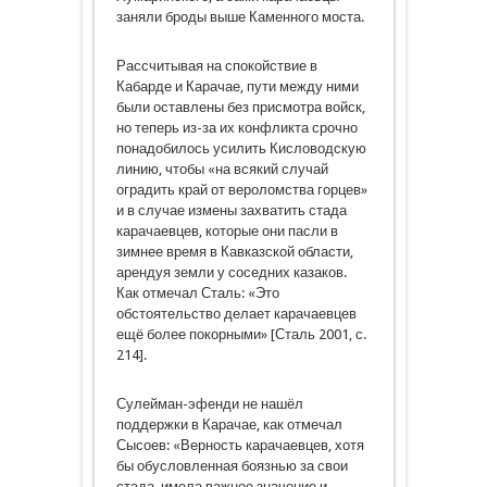
заняли броды выше Каменного моста.
Рассчитывая на спокойствие в
Кабарде и Карачае, пути между ними
были оставлены без присмотра войск,
но теперь из-за их конфликта срочно
понадобилось усилить Кисловодскую
линию, чтобы «на всякий случай
оградить край от вероломства горцев»
и в случае измены захватить стада
карачаевцев, которые они пасли в
зимнее время в Кавказской области,
арендуя земли у соседних казаков.
Как отмечал Сталь: «Это
обстоятельство делает карачаевцев
ещё более покорными» [Сталь 2001, с.
214].
Сулейман-эфенди не нашёл
поддержки в Карачае, как отмечал
Сысоев: «Верность карачаевцев, хотя
бы обусловленная боязнью за свои
стада, имела важное значение и