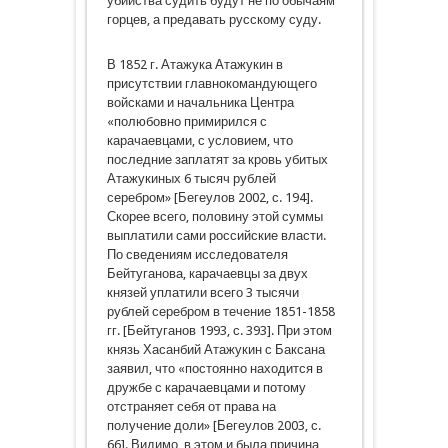
убийства судить будут не по обычаям
горцев, а предавать русскому суду.
В 1852 г. Атажука Атажукин в
присутствии главнокомандующего
войсками и начальника Цен­тра
«полюбовно примирился с
карачаевцами, с условием, что
последние заплатят за кровь убитых
Атажукиных 6 тысяч руб­лей
серебром» [Бегеулов 2002, с. 194].
Скорее всего, половину этой суммы
выплатили сами российские власти.
По сведениям исследователя
Бейтуганова, карачаевцы за двух
князей уплатили всего 3 тысячи
рублей серебром в течение 1851-1858
гг. [Бейтуганов 1993, с. 393]. При этом
князь Хасанбий Атажукин с Баксана
заявил, что «по­стоянно находится в
дружбе с карачаевцами и потому
отстраня­ет себя от права на
получение доли» [Бегеулов 2003, с.
66]. Видимо, в этом и была причина