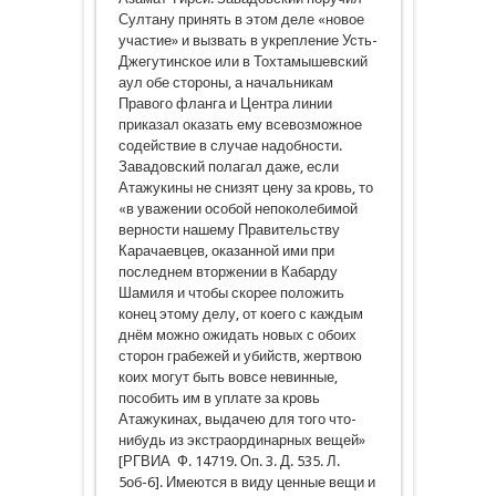
Султану принять в этом деле «новое
участие» и вызвать в укрепление Усть-
Джегутинское или в Тохтамышевский
аул обе стороны, а начальникам
Правого фланга и Центра линии
приказал оказать ему всевозможное
содействие в случае надобности.
Завадовский полагал даже, если
Атажукины не снизят цену за кровь, то
«в уважении особой непоколебимой
верности нашему Правительству
Карачаевцев, оказанной ими при
последнем вторжении в Кабарду
Шамиля и чтобы скорее положить
конец этому делу, от коего с каждым
днём можно ожидать новых с обоих
сторон грабежей и убийств, жертвою
коих могут быть вовсе невинные,
пособить им в уплате за кровь
Атажукинах, выдачею для того что-
нибудь из экстраординарных вещей»
[РГВИА Ф. 14719. Оп. 3. Д. 535. Л.
5об-6]. Имеются в виду ценные вещи и