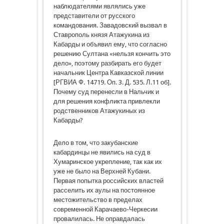
наблюдателями являлись уже
представители от русского
командования. Завадовский вызвал в
Ставрополь князя Атажукина из
Кабарды и объявил ему, что согласно
решению Султана «нельзя кончить это
дело», поэтому разбирать его будет
начальник Центра Кавказской линии
[РГВИА Ф. 14719. Оп. 3. Д. 535. Л.11 об].
Почему суд перенесли в Нальчик и
для решения конфликта привлекли
родственников Атажукиных из
Кабарды?
Дело в том, что закубанские
кабардинцы не явились на суд в
Хумаринское укрепление, так как их
уже не было на Верхней Кубани.
Первая попытка российских властей
расселить их аулы на постоянное
местожительство в пределах
современной Карачаево-Черкесии
провалилась. Не оправдалась