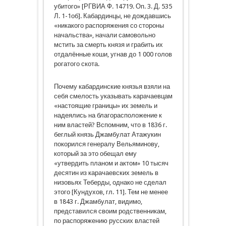
убитого» [РГВИА Ф. 14719. Оп. 3. Д. 535
Л. 1-1об]. Кабардинцы, не дождавшись
«никакого распоряжения со стороны
начальства», начали самовольно
мстить за смерть князя и грабить их
отдалённые коши, угнав до 1 000 голов
рогатого скота.
Почему кабардинские князья взяли на
себя смелость указывать карачаевцам
«настоящие границы» их земель и
надеялись на благорасположение к
ним властей? Вспомним, что в 1836 г.
беглый князь Джамбулат Атажукин
покорился генералу Вельяминову,
который за это обещал ему
«утвердить планом и актом» 10 тысяч
десятин из карачаевских земель в
низовьях Теберды, однако не сделал
этого [Кундухов, гл. 11]. Тем не менее
в 1843 г. Джамбулат, видимо,
представился своим родственникам,
по распоряжению русских властей