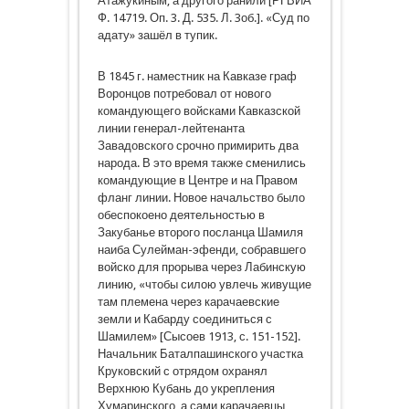
Атажукиным, а другого ранили [РГВИА
Ф. 14719. Оп. 3. Д. 535. Л. 3об.]. «Суд по
адату» зашёл в тупик.
В 1845 г. наместник на Кавказе граф
Воронцов потребовал от нового
командующего войсками Кавказской
линии генерал-лейтенанта
Завадовского срочно примирить два
народа. В это время также сменились
командующие в Центре и на Правом
фланг линии. Новое начальство было
обеспокоено деятельностью в
Закубанье второго посланца Шамиля
наиба Сулейман-эфенди, собравшего
войско для прорыва через Лабинскую
линию, «чтобы силою увлечь живущие
там племена через карачаевские
земли и Кабарду соединиться с
Шамилем» [Сысоев 1913, с. 151-152].
Начальник Баталпашинского участка
Круковский с отрядом охранял
Верхнюю Кубань до укрепления
Хумаринского, а сами карачаевцы