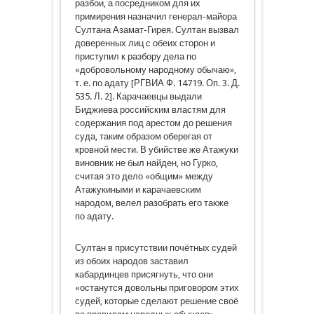
разбои, а посредником для их
примирения назначил генерал-майора
Султана Азамат-Гирея. Султан вызвал
доверенных лиц с обеих сторон и
приступил к разбору дела по
«добровольному народному обычаю»,
т. е. по адату [РГВИА Ф. 14719. Оп. 3. Д.
535. Л. 2]. Карачаевцы выдали
Биджиева российским властям для
содержания под арестом до решения
суда, таким образом оберегая от
кровной мести. В убийстве же Атажуки
виновник не был найден, но Гурко,
считая это дело «общим» между
Атажукиными и карачаевским
народом, велел разобрать его также
по адату.
Султан в присутствии почётных судей
из обоих народов заставил
кабардинцев присягнуть, что они
«останутся довольны приговором этих
судей, которые сделают решение своё