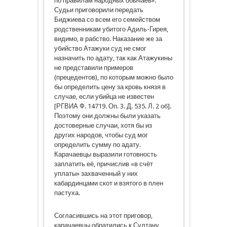
по правилам народных обычаев».
Судьи приговорили передать
Биджиева со всем его семейством
родственникам убитого Адиль-Гирея,
видимо, в рабство. Наказание же за
убийство Атажуки суд не смог
назначить по адату, так как Атажукины
не представили примеров
(прецедентов), по которым можно было
бы определить цену за кровь князя в
случае, если убийца не известен
[РГВИА Ф. 14719. Оп. 3. Д. 535. Л. 2 об].
Поэтому они должны были указать
достоверные случаи, хотя бы из
других народов, чтобы суд мог
определить сумму по адату.
Карачаевцы выразили готовность
заплатить её, причислив «в счёт
уплаты» захваченный у них
кабардинцами скот и взятого в плен
пастуха.
Согласившись на этот приговор,
карачаевцы обратились к Султану