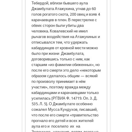
Тебердой, вблизи бывшего аула
Джамбулата Атажукина, угнав до 60
голов рогатого скота, 200 овец и взяв 4
карачаевцев в плен. В перестрелке с
обеих сторон были убиты два
человека. Ковалевский не имел
рычагов воздействия на Атажукиных и
отписывался тем, что удержать
кабардинцев от кровной мести можно
было при жизни Джамбулата,
договорившись только с ним, как
старшим «из фамилии обиженных», но
после его смерти это дело «некоторым
образом сделалось общим — всякий
по произволу принимает в нём
участие», поэтому вражда между
кабардинцами и карачаевцами только
усилилась [РГВИА Ф. 14719. Оп. 3. Д.
535. Л. 5]. О Джамбулате особенно
сожалел Мусса Кундухов, писавший,
что после его смерти «правительство
прогнало его детей и всех жителей
аула его и поселило их на
Зеленчуке, назначив детям всего на