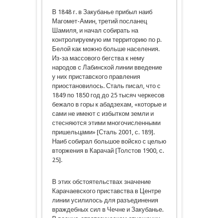
В 1848 г. в Закубанье прибыл наиб
Магомет-Амин, третий посланец
Шамиля, и начал собирать на
контролируемую им территорию по р.
Белой как можно больше населения.
Из-за массового бегства к нему
народов с Лабинской линии введение
у них приставского правления
приостановилось. Сталь писал, что с
1849 по 1850 год до 25 тысяч черкесов
бежало в горы к абадзехам, «которые и
сами не имеют с избытком земли и
стесняются этими многочисленными
пришельцами» [Сталь 2001, с. 189].
Наиб собирал большое войско с целью
вторжения в Карачай [Толстов 1900, с.
25].
В этих обстоятельствах значение
Карачаевского приставства в Центре
линии усилилось для разъединения
враждебных сил в Чечне и Закубанье.