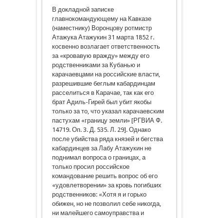
В докладной записке
главнокомандующему на Кавказе
(наместнику) Воронцову ротмистр
Атажука Атажукин 31 марта 1852 г.
косвенно возлагает ответственность
за «кровавую вражду» между его
родственниками за Кубанью и
карачаевцами на российские власти,
разрешившие беглым кабардинцам
расселиться в Карачае, так как его
брат Адиль-Гирей был убит якобы
только за то, что указал карачаевским
пастухам «границу земли» [РГВИА Ф.
14719. Оп. 3. Д. 535. Л. 29]. Однако
после убийства ряда князей и бегства
кабардинцев за Лабу Атажукин не
поднимал вопроса о границах, а
только просил российское
командование решить вопрос об его
«удовлетворении» за кровь погибших
родственников: «Хотя я и горько
обижен, но не позволил себе никогда,
ни малейшего самоуправства и