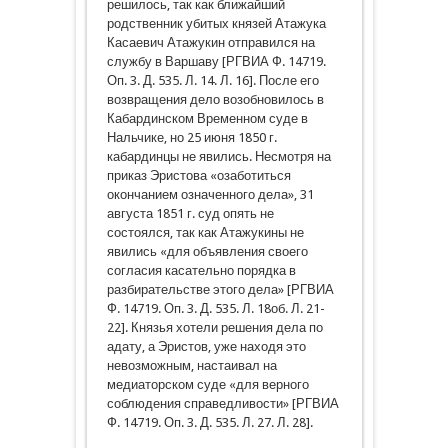
решилось, так как ближайший
родственник убитых князей Атажука
Касаевич Атажукин отправился на
службу в Варшаву [РГВИА Ф. 14719.
Оп. 3. Д. 535. Л. 14. Л. 16]. После его
возвращения дело возобновилось в
Кабардинском Временном суде в
Нальчике, но 25 июня 1850 г.
кабардинцы не явились. Несмотря на
приказ Эристова «озаботиться
окончанием означенного дела», 31
августа 1851 г. суд опять не
состоялся, так как Атажукины не
явились «для объявления своего
согласия касательно порядка в
разбирательстве этого дела» [РГВИА
Ф. 14719. Оп. 3. Д. 535. Л. 18об. Л. 21-
22]. Князья хотели решения дела по
адату, а Эристов, уже находя это
невозможным, настаивал на
медиаторском суде «для верного
соблюдения справедливости» [РГВИА
Ф. 14719. Оп. 3. Д. 535. Л. 27. Л. 28].