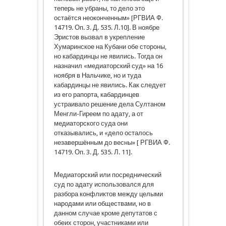
теперь не убраны, то дело это
остаётся неоконченным» [РГВИА Ф.
14719. Оп. 3. Д. 535. Л.10]. В ноябре
Эристов вызвал в укрепление
Хумаринское на Кубани обе стороны,
но кабардинцы не явились. Тогда он
назначил «медиаторский суд» на 16
ноября в Нальчике, но и туда
кабардинцы не явились. Как следует
из его рапорта, кабардинцев
устраивало решение дела Султаном
Менгли-Гиреем по адату, а от
медиаторского суда они
отказывались, и «дело осталось
незавершённым до весны» [ РГВИА Ф.
14719. Оп. 3. Д. 535. Л. 11].
Медиаторский или посреднический
суд по адату использовался для
разбора конфликтов между целыми
народами или обществами, но в
данном случае кроме депутатов с
обеих сторон, участниками или