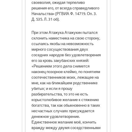
своеволия, ожидая терпеливо
решения его, от всегда справедливого
Начальства» [РГВИА Ф. 14719. Оп. 3.
Д. 535. Л. 31 об].
При этом Атажука Атажукин пытался
склонить наместника на свою сторону,
ссылаясь якобы на невозможность
мирного сосуществования двух
соседних народов без удовлетворения
его за кровь закубанских князей:
«Решением этого дела снимется
наконец позорное клеймо, по понятиям
соотечественников моих, лежащее на
мне, как на ближайшем родственнике
убитых; и если я прошу
разбирательства, то это не есть
корыстолюбивое желание к стяжению
богатства, так как обыкновенно в таких
несчастных случаях присуждается
денежное удовлетворение.
Единственное желание моё, кончить
вражду между двумя соседственными