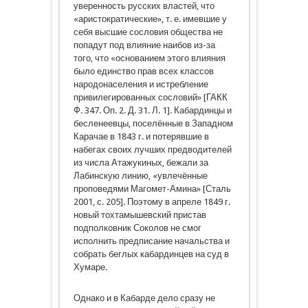
уверенность русских властей, что
«аристократические», т. е. имевшие у
себя высшие сословия общества не
попадут под влияние наибов из-за
того, что «основанием этого влияния
было единство прав всех классов
народонаселения и истребление
привилегированных сословий» [ГАКК
Ф. 347. Оп. 2. Д. 31. Л. 1]. Кабардинцы и
бесленеевцы, поселённые в Западном
Карачае в 1843 г. и потерявшие в
набегах своих лучших предводителей
из числа Атажукиных, бежали за
Лабинскую линию, «увлечённые
проповедями Магомет-Амина» [Сталь
2001, с. 205]. Поэтому в апреле 1849 г.
новый тохтамышевский пристав
подполковник Соколов не смог
исполнить предписание начальства и
собрать беглых кабардинцев на суд в
Хумаре.
Однако и в Кабарде дело сразу не