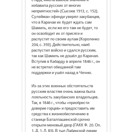
избавила русских от многих
неприятностей» [Сысоев 1913, с. 152].
Сулейман-эфенди уверял закубанцев,
что в Карачае их будет ждать сам
Шамиль, если же его там не будет, то
он освободит их от присяги и
распустит по своим аулам [Короленко
204, с. 393]. Действительно, наиб
распустил войско и сдался русским,
так как Шамиль не дошёл до Карачая.
Вступив в Кабарду в апреле 1846 г., он
не встретил обещанной там
поддержки и ушёл назад в Чечню.
Из-за этих военных обстоятельств
русским властям очень важна была
лояльность закубанских владельцев.
Так, в 1846 г., чтобы «приобрести
доверие горцев» и предоставить им
средства к жизнеобеспечению в
станице Баталпашинской срочно
открыли меновый двор [ГАКК Ф. 20. Оп.
1. Д. 1. Л. 85]. В тыл Лабинской линии