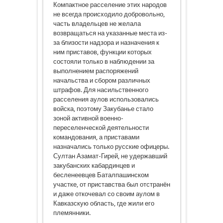
Компактное расселение этих народов
не всегда происходило добровольно,
часть владельцев не желала
возвращаться на указанные места из-
за близости надзора и назначения к
ним приставов, функции которых
состояли только в наблюдении за
выполнением распоряжений
начальства и сбором различных
штрафов. Для насильственного
расселения аулов использовались
войска, поэтому Закубанье стало
зоной активной военно-
переселенческой деятельности
командования, а приставами
назначались только русские офицеры.
Султан Азамат-Гирей, не удержавший
закубанских кабардинцев и
бесленеевцев Баталпашинском
участке, от приставства был отстранён
и даже откочевал со своим аулом в
Кавказскую область, где жили его
племянники.