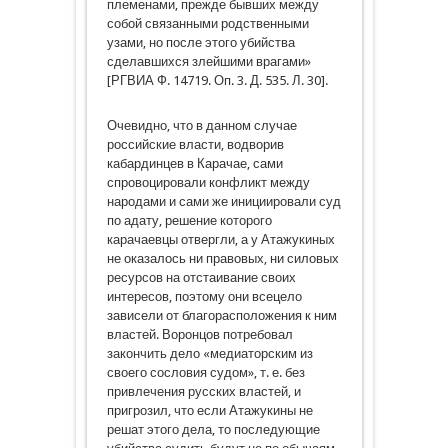
племенами, прежде бывших между
собой связанными родственными
узами, но после этого убийства
сделавшихся злейшими врагами»
[РГВИА Ф. 14719. Оп. 3. Д. 535. Л. 30].
Очевидно, что в данном случае
российские власти, водворив
кабардинцев в Карачае, сами
спровоцировали конфликт между
народами и сами же инициировали суд
по адату, решение которого
карачаевцы отвергли, а у Атажукиных
не оказалось ни правовых, ни силовых
ресурсов на отстаивание своих
интересов, поэтому они всецело
зависели от благорасположения к ним
властей. Воронцов потребовал
закончить дело «медиаторским из
своего сословия судом», т. е. без
привлечения русских властей, и
пригрозил, что если Атажукины не
решат этого дела, то последующие