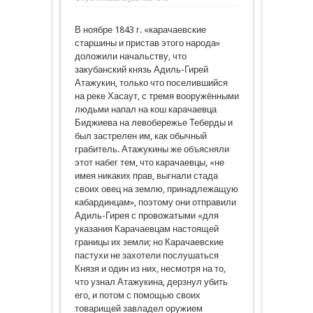
В ноябре 1843 г. «карачаевские
старшины и пристав этого народа»
доложили начальству, что
закубанский князь Адиль-Гирей
Атажукин, только что поселившийся
на реке Хасаут, с тремя вооружёнными
людьми напал на кош карачаевца
Биджиева на левобережье Теберды и
был застрелен им, как обычный
грабитель. Атажукины же объясняли
этот набег тем, что карачаевцы, «не
имея никаких прав, выгнали стада
своих овец на землю, принадлежащую
кабардинцам», поэтому они отправили
Адиль-Гирея с провожатыми «для
указания Карачаевцам настоящей
границы их земли; но Карачаевские
пастухи не захотели послушаться
Князя и один из них, несмотря на то,
что узнал Атажукина, дерзнул убить
его, и потом с помощью своих
товарищей завладел оружием