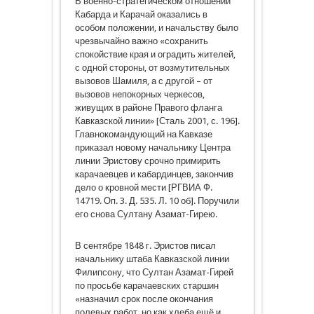
В военно-стратегическом отношении
Кабарда и Карачай оказались в
особом положении, и начальству было
чрезвычайно важно «сохранить
спокойствие края и оградить жителей,
с одной стороны, от возмутительных
вызовов Шамиля, а с другой – от
вызовов непокорных черкесов,
живущих в районе Правого фланга
Кавказской линии» [Сталь 2001, с. 196].
Главнокомандующий на Кавказе
приказал новому начальнику Центра
линии Эристову срочно примирить
карачаевцев и кабардинцев, закончив
дело о кровной мести [РГВИА Ф.
14719. Оп. 3. Д. 535. Л. 10 об]. Поручили
его снова Султану Азамат-Гирею.
В сентябре 1848 г. Эристов писал
начальнику штаба Кавказской линии
Филипсону, что Султан Азамат-Гирей
по просьбе карачаевских старшин
«назначил срок после окончания
полевых работ, но как хлеба ещё и