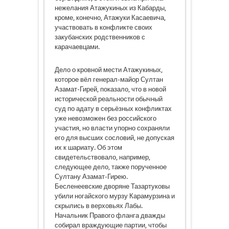
нежелания Атажукиных из Кабарды,
кроме, конечно, Атажуки Касаевича,
участвовать в конфликте своих
закубанских родственников с
карачаевцами.
Дело о кровной мести Атажукиных,
которое вёл генерал-майор Султан
Азамат-Гирей, показало, что в новой
исторической реальности обычный
суд по адату в серьёзных конфликтах
уже невозможен без российского
участия, но власти упорно сохраняли
его для высших сословий, не допуская
их к шариату. Об этом
свидетельствовало, например,
следующее дело, также порученное
Султану Азамат-Гирею.
Бесленеевские дворяне Тазартуковы
убили ногайского мурзу Карамурзина и
скрылись в верховьях Лабы.
Начальник Правого фланга дважды
собирал враждующие партии, чтобы