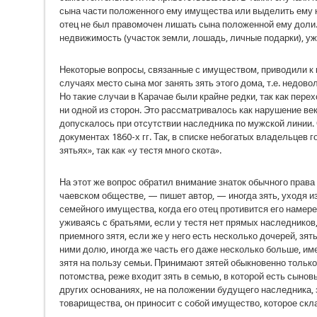
сына части положенного ему имущества или выде­лить ему
отец не был правомочен лишать сына положенной ему доли.
недви­жимость (участок земли, лошадь, личные подарки), у
Некоторые вопросы, связанные с имуществом, приводили к 
случаях место сына мог занять зять этого дома, т.е. недово
Но такие случаи в Карачае были крайне редки, так как перех
ни одной из сторон. Это рассматривалось как наруше­ние в
допускалось при отсутствии наследника по мужской линии.
документах 1860-х гг. Так, в списке небогатых владельцев 
зятьях», так как «у тестя много скота».
На этот же вопрос обратил внимание знаток обычного права 
чаевском обществе, — пишет автор, — иногда зять, уходя из
семей­ного имущества, когда его отец противится его на­мер
уживаясь с братьями, если у тестя нет прямых наследников
приемного зятя, если же у него есть несколько дочерей, зят
ними долю, иногда же часть его даже несколько больше, име
зятя на пользу семьи. Принимают зятей обыкновенно тольк
потомства, реже входит зять в семью, в которой есть сыновь
других основаниях, не на поло­жении будущего наследника,
товарищества, он приносит с собой имущество, которое скла