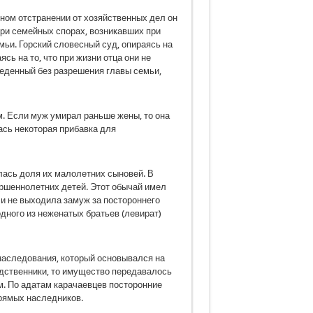
ном отстранении от хозяйственных дел он
ри семейных спорах, возникавших при
ьи. Горский словесный суд, опира­ясь на
сь на то, что при жизни отца они не
веденный без разрешения главы семьи,
м. Если муж умирал раньше жены, то она
сь некоторая прибавка для
лась доля их малолетних сыновей. В
ршеннолетних детей. Этот обычай имел
 и не выходила замуж за постороннего
одного из неженатых братьев (левират)
наследования, который основывался на
одственники, то имущество передавалось
м. По адатам карачаевцев посторонние
прямых наследников.