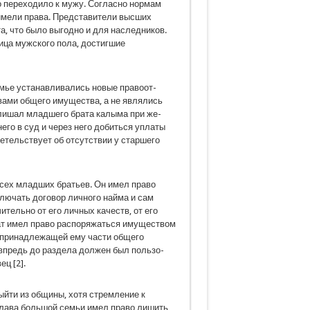
о переходило к мужу. Согласно нормам
 имели права. Представители высших
, что было выгодно и для наследников.
ица мужского пола, достигшие
семье устанавливались новые правоот­
вами общего имущества, а не являлись
 лишал младшего брата калыма при же­
его в суд и через него добиться уплаты
детельствует об отсутствии у старшего
всех младших братьев. Он имел право
ключать договор личного найма и сам
тельно от его личных качеств, от его
ат имел право распоряжаться имуществом
 принадлежащей ему части обще­го
«впредь до раздела должен был пользо­
ц [2].
йти из общины, хотя стремление к
глава большой семьи имел право лишить