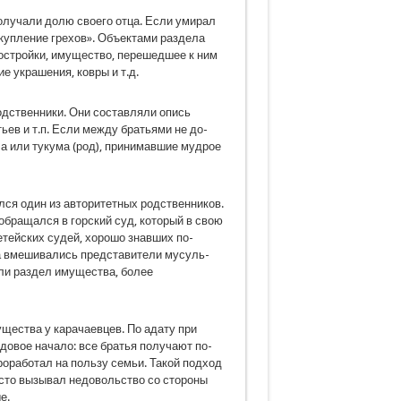
лучали долю своего отца. Если уми­рал
скупление грехов». Объектами раздела
постройки, имущество, перешедшее к ним
е украшения, ковры и т.д.
дственники. Они составляли опись
ьев и т.п. Если между братьями не до­
ла или тукума (род), принимавшие мудрое
ся один из авторитетных родствен­ников.
обращался в горский суд, который в свою
етейских судей, хорошо знавших по­
а вмешивались представители мусуль­
ли раздел имущества, более
щества у карачаевцев. По адату при
довое начало: все братья получают по­
роработал на пользу семьи. Такой подход
сто вызывал недовольство со стороны
е.