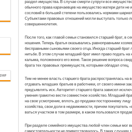
раз­дел имущества. В случае смерти супруги все иму­ществ
обыч­ного права карачаевцев на имущество матери дети не
сословий в большей степени пользовались нормами шариата
Субъектами правовых отношений могли выступать только л
совершеннолетия.
После того, как главой семьи становился стар­ший брат, в 
ношения. Теперь братья оказывались равноправ­ными хозяе
бесправными сыновьями своего отца. Иногда стар­ший брат
нитьбе. В этом случае младший брат имел право подать на н
калыма, положенного его жене. Такое решение во­проса сви
брата тех правовых преимуществ, которыми обла­дал отец.
DWP
Тем не менее власть старшего брата распро­странялась на 
отдавать младших братьев в работники, от своего имени за
предъявлять иск. Авторитет старшего брата зависел исключи
умения грамотно вести совместное хозяйство. Младший бр
на свое усмотрение, вплоть до продажи по­стороннему лицу
хозяйства, свои доли в недвижимости, причем покупатель 
ваться участком в том размере, в каком пользовался продаве
При разделе семейного имущества любой член семьи мог вы
самостоятельности не приветствовалось. В таких случаях 