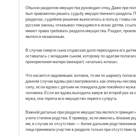
Обычно разделом имущества руководил отец. Даже при пол
был правомочен решать судьбу имуществен­ного раздела. П
разделах, судебное решение выносилось в пользу главы сем
русские законы, отказывал тяжущимся в ис­ках детям, ссылая
имеют права требовать раздела имущества. Раз­дел, произ
являлся незаконным.
В случае смерти сына отцовская доля переходи­ла его детя
оставалась с младшим сыном, которому по адатам полагала
прокормления матери (минорат) «аталыкъ юлюш».
Что касается овдовевших золовок, то им по шариату полага
данном случае вдовы рассматривались как опеку­ны несове
силу, если вдова с детьми не покидала дом покойно­го мужа
чело­века. Если же вдова выходила замуж во второй раз за 
мужа, она теряла все имущество первого супруга.
Важной деталью при разделе имущества яв­лялся принцип 
учете степени родства. К примеру, если имелись близкие р
им, в случае их отсутствия — более дальним род­ственника
лица принимали участие в разделе только при от­сутствии 