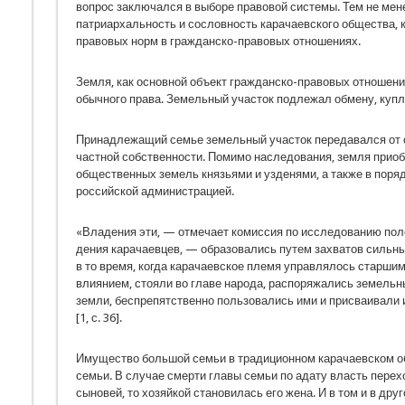
вопрос за­ключался в выборе правовой системы. Тем не ме
патриархальность и сослов­ность карачаевского общества,
правовых норм в гражданско-правовых отношениях.
Земля, как основной объект гражданско-правовых отношен
обычного права. Земельный участок под­лежал обмену, куп
Принадлежащий семье земельный участок передавался от от
частной собственности. Помимо наследова­ния, земля приоб
общественных земель князьями и узденями, а также в поря
российской администрацией.
«Владения эти, — отмечает комиссия по иссле­дованию по
дения карачаевцев, — образовались путем захватов силь
в то время, когда карачаевское племя управлялось стар­шим
влия­нием, стояли во главе народа, распоряжались зе­мел
земли, беспрепятственно пользовались ими и присваивали 
[1, с. 36].
Имущество большой семьи в традиционном карачаевском о
семьи. В случае смерти главы семьи по адату власть перех
сыновей, то хозяйкой становилась его жена. И в том и в др