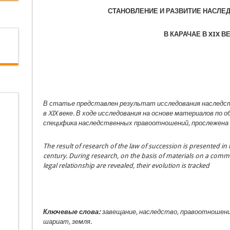
СТАНОВЛЕНИЕ И РАЗВИТИЕ НАСЛЕ
В КАРАЧАЕ В XIX В
В статье представлен результат исследования наследст
в
XIX
веке. В ходе исследования на основе материалов по 
специфика
наследственных правоотношений, прослежена 
The result of research of the law of succession is presented in t
century. During research, on the basis of materials on a comm
legal
relationship are revealed, their evolution is tracked
Ключевые слова:
завещание, наследство, правоотношения
ша­риат, земля.