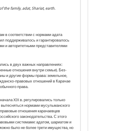
f the family, adat, Shariat, earth.
ам в соответствии с нормами адата
вил поддерживалось и гарантировалось
ыми и авторитетными представителями
ились в двух важных направлениях:
енные отношения внутри семьи). Без­
ны и другие формы права: земельное,
ажданско-правовых отношений в Карачае
обычного права.
ачала XIX в. регулировались толь­ко
о вытесняться нормами мусульманского
 правовые отношения карачаевцев
ссийского законодательства. С этого
во­выми системами: адатом, шариатом и
ож­но было не более трети имущества, но