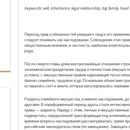
Keywords: will, inheritance, legal relationship, big family, head o
Переход прав и обязанностей умершего лица к его преемник
следует понимать как наследование. Соблюдение этих пра
об­щественным мнением, в частности, наиболее влия­тельн
рода.
После смерти главы дома внутрисемейные от­ношения стро
экономическом (разделение труда) и личностном (имуществ
условно, с имущественным правом карачаевцев тесно связа
брачно-семейное, трудовое и др. Основными объ­ектами гр
оставались скот и земля, которые регулировались нормами 
Разделы семейного имущества, а именно на­следование, до н
адатами. В пореформенный период адаты стали интенсивн
права — шариата. Наряду с этим, личные и имуще­ственные
подвер­глись определенной трансформации под влиянием ро
времени во­просы наследования рассматривались тремя пра
российским законодательством (по завещанию). Завещать м