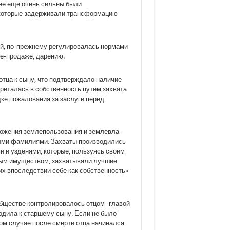
нее еще очень сильны были
 которые задержива­ли трансформацию
ий, по-прежнему регулировалась нормами
ле-продаже, дарению.
ца к сыну, что подтверждало на­личие
реталась в собственность путем захвата
дке пожалования за заслуги перед
ложения землепользования и землевла­
ными фамилиями. Захваты производились
и и узденями, которые, пользуясь своим
ьным имуществом, захватывали лучшие
их впоследствии себе как собственность»
бществе контролировалось отцом -главой
одила к старшему сыну. Если не было
угом случае после смерти отца начинался