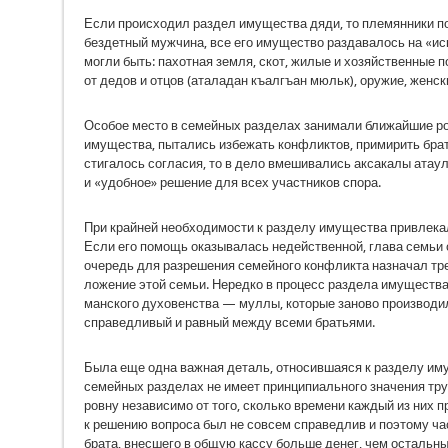
Если происходил раздел имущества дяди, то племянники по
бездетный мужчина, все его имущество разда­валось на «и
могли быть: пахотная земля, скот, жилые и хозяй­ственные 
от дедов и отцов (аталадан къалгъан мюльк), оружие, женски
Особое место в семейных разделах занимали ближайшие ро
имущества, пытались избежать конфликтов, при­мирить брат
стигалось согласия, то в дело вмешивались аксака­лы атау
и «удобное» решение для всех участников спора.
При крайней необходимости к разделу имуще­ства привлекал
Если его помощь оказывалась недействен­ной, глава семьи 
очередь для разрешения семейного конфлик­та назначал тр
ложение этой семьи. Нередко в процесс раздела имуществ
манского духовенства — муллы, которые заново про­изводи
справедливый и равный между всеми братьями.
Была еще одна важная деталь, относившаяся к разделу иму
семейных разделах не имеет принципиального зна­чения тру
ровну независимо от того, сколько времени каждый из них п
к решению вопроса был не совсем справедлив и поэтому ча
брата, внесшего в общую кассу больше денег, чем остальны