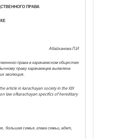
ДСТВЕННОГО ПРАВА
ЕКЕ
Абайханова П.И
венного права в карачаевском обществе
обычному праву карачаевцев выявлена
их эволюция.
he article in karachayan society in the XIX
on law ofkarachayan specifics of hereditary
, большая семья, глава семьи, адат,