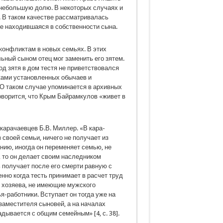
 небольшую долю. В некоторых случаях и
 В таком качестве рассматривалась
же находившаяся в собственности сына.
конфликтам в новых семьях. В этих
льный сыном отец мог заменить его зятем.
од зятя в дом тестя не приветствовался
еками установленных обычаев и
 О таком случае упоминается в архивных
гово­рится, что Крым Байрамкулов «живет в
карачаевцев Б.В. Миллер. «В кара­
 своей семьи, ничего не получает из
ению, иногда он переменяет семью, не
, то он делает своим наследником
ь полу­чает после его смерти равную с
нно когда тесть принимает в расчет труд
о хозяева, не имеющие мужского
я-работники. Вступа­ет он тогда уже на
 заместителя сыновей, а на началах
дывается с общим семей­ным» [4, с. 38].