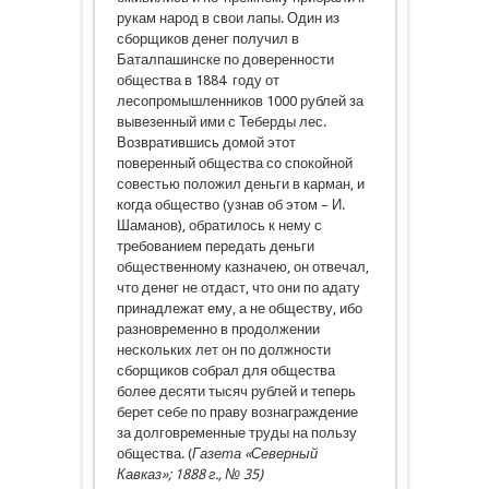
рукам народ в свои лапы. Один из
сборщиков денег получил в
Баталпашинске по доверенности
общества в 1884 году от
лесопромышленников 1000 рублей за
вывезенный ими с Теберды лес.
Возвратившись домой этот
поверенный общества со спокойной
совестью положил деньги в карман, и
когда общество (узнав об этом – И.
Шаманов), обратилось к нему с
требованием передать деньги
общественному казначею, он отвечал,
что денег не отдаст, что они по адату
принадлежат ему, а не обществу, ибо
разновременно в продолжении
нескольких лет он по должности
сборщиков собрал для общества
более десяти тысяч рублей и теперь
берет себе по праву вознаграждение
за долговременные труды на пользу
общества. (
Газета «Северный
Кавказ»; 1888 г., № 35)