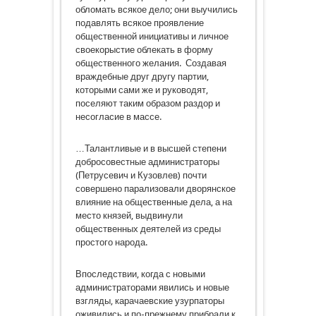
обломать всякое дело; они выучились
подавлять всякое проявление
общественной инициативы и личное
своекорыстие облекать в форму
общественного желания. Создавая
враждебные друг другу партии,
которыми сами же и руководят,
поселяют таким образом раздор и
несогласие в массе.
…Талантливые и в высшей степени
добросовестные администраторы
(Петрусевич и Кузовлев) почти
совершено парализовали дворянское
влияние на общественные дела, а на
место князей, выдвинули
общественных деятелей из среды
простого народа.
Впоследствии, когда с новыми
администраторами явились и новые
взгляды, карачаевские узурпаторы
оживились и по-прежнему прибрали к