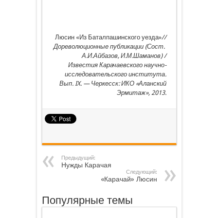
Люсин «Из Баталпашинского уезда»
//
Дореволюционные публикации
(Сост.
А.И.Айбазов, И.М.Шаманов) /
Известия Карачаевского научно-
исследовательского института.
Вып.
IX
. —
Черкесск: ИКО «Аланский
Эрмитаж», 2013.
Предыдущий:
Нужды Карачая
Следующий:
«Карачай» Люсин
Популярные темы