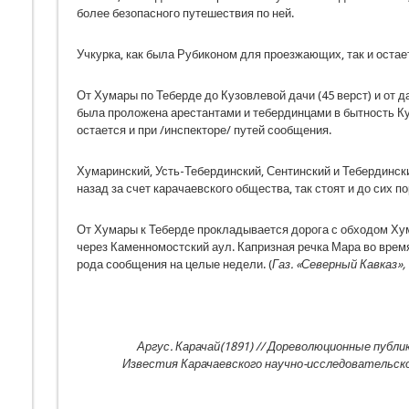
более безопасного путешествия по ней.
Учкурка, как была Рубиконом для проезжающих, так и остает
От Хумары по Теберде до Кузовлевой дачи (45 верст) и от да
была проложена арестантами и тебердинцами в бытность Ку
остается и при /инспекторе/ путей сообщения.
Хумаринский, Усть-Тебердинский, Сентинский и Тебердинск
назад за счет карачаевского общества, так стоят и до сих п
От Хумары к Теберде прокладывается дорога с обходом Ху
через Каменномостский аул. Капризная речка Мара во врем
рода сообщения на целые недели. (
Газ. «Северный Кавказ»,
Аргус. Карачай(1891) // Дореволюционные публи
Известия Карачаевского научно-исследовательско