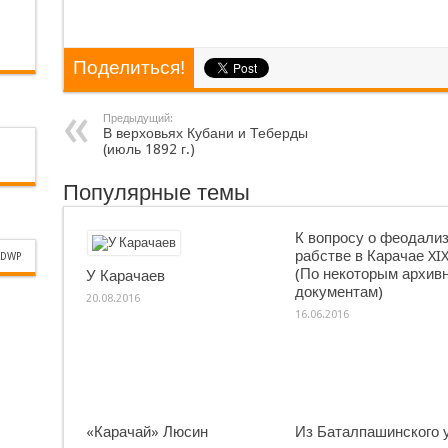
Поделиться!
Предыдущий:
В верховьях Кубани и Теберды
(июль 1892 г.)
Популярные темы
К вопросу о феодализ
рабстве в Карачае XIX
DWP
(По некоторым архив
У Карачаев
документам)
20.08.2016
16.06.2016
«Карачай» Люсин
Из Баталпашинского 