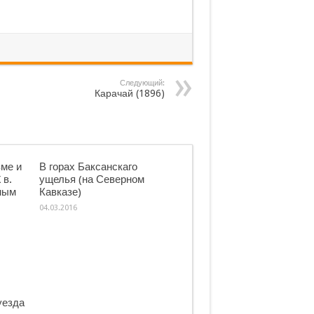
Следующий:
Карачай (1896)
ме и
В горах Баксанскаго
 в.
ущелья (на Северном
ным
Кавказе)
04.03.2016
уезда