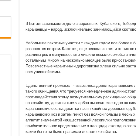
В Баталпашинском отделе в верховьях Кубанского, Теберд
карачаевцы – народ, исключительно занимающийся скотов
Небольшие пахотные участки с каждым годом все более и 
разносятся ветром. Кажется, еще несколько лет и от них не
разливы рек в минувшее лето лишили немало семейств ячме
остальным миром на несколько месяцев было приостановле
Повсеместные карантины и дороговизна хлеба сильно заст
наступившей зимы.
Единственный промысел – извоз леса довел карачаевские л
такого обнищания, что требуется немедленное администра
противодействия этому возмутительному расхищению обще
по хозяйству, десятки тысяч арбов вывозят ежегодно на к
карачаевские сосны: десятки тысяч хвойных деревьев сру
карачаевских коз и затем гниют без всякой пользы в лесны
аппетит знаменитой «общественной лесопилки подполковник
приблизительное представление о площади, ежегодно оголя
каким бы то ни было правилам лесного хозяйства.