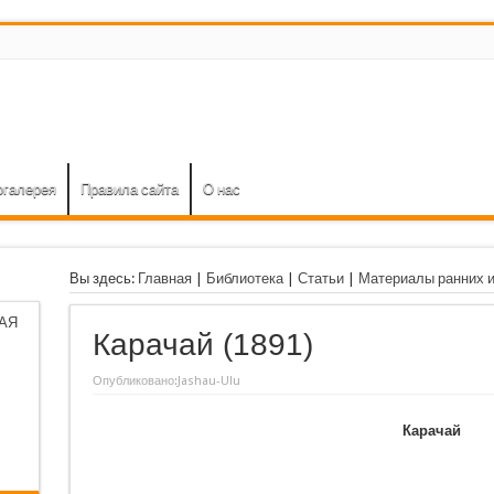
огалерея
Правила сайта
О нас
Вы здесь:
Главная
|
Библиотека
|
Статьи
|
Материалы ранних 
АЯ
Карачай (1891)
Опубликовано:
Jashau-Ulu
Карачай