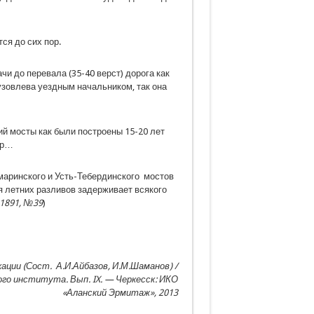
ся до сих пор.
чи до перевала (35-40 верст) дорога как
зовлева уездным начальником, так она
ий мосты как были построены 15-20 лет
ор…
маринского и Усть-Тебердинского мостов
я летних разливов задерживает всякого
 1891, №39
)
кации (Сост. А.И.Айбазов, И.М.Шаманов) /
го института. Вып. IX. — Черкесск: ИКО
«Аланский Эрмитаж», 2013