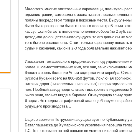
Мало того, многие влиятельные карачаевцы, пользуясь рас
администрации, самовольно захватывают лесные поляны, и
поляны посредством топора в покосные места. Вырубленный 
было бы хорошо, если бы из от такого лесоистребления хо
кассу. Если бы хоть половина попенного сбора (по 2 руб. з
доходила до общественного сундука, то его давно бы не мо
того бы оно располнело. Стоит только карачаевцу попасть 
судьи и казначеи, как он в 2-3 года обязательно наживет се
Изыскания Томашевского продолжаются под управлением и
более 30 самостоятельных жил, все они, за исключением ме
блеска с очень большим %-ым содержанием серебра. Самая
руслом Кубани всего на 800-850 футов. Исключая тропинок,
никаких дорог (ни колесных, ни вьючных) не приходилось пр
чел. Пробный завод предполагают выстроить в недалеком 
было речи, его нет нигде в Карачае. Огнеупорную глину прихо
6 верст. Не гнедем, а графитовый сланец обнаружен в район
будущего производства…
Еще со времени Петрусевича существует по Кубанскому ущ
Баталпашинска до Хумаринского укрепления перешла тепер
Г.С. Тот, кто ездил по ней раньше не укажет ни одной сажени