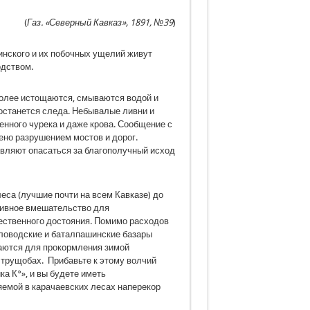
(
Газ. «Северный Кавказ», 1891, №39
)
инского и их побочных ущелий живут
одством.
более истощаются, смываются водой и
 останется следа. Небывалые ливни и
нного чурека и даже крова. Сообщение с
но разрушением мостов и дорог.
авляют опасаться за благополучный исход
еса (лучшие почти на всем Кавказе) до
тивное вмешательство для
ственного достояния. Помимо расходов
исловодские и баталпашинские базары
баются для прокормления зимой
х трущобах. Прибавьте к этому волчий
а К°», и вы будете иметь
емой в карачаевских лесах наперекор